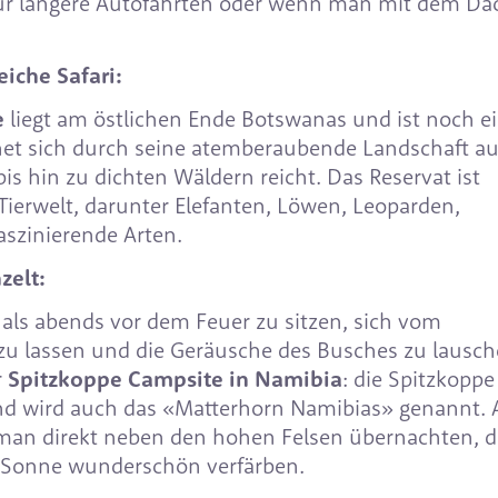
für längere Autofahrten oder wenn man mit dem Da
eiche Safari:
e
liegt am östlichen Ende Botswanas und ist noch e
net sich durch seine atemberaubende Landschaft au
s hin zu dichten Wäldern reicht. Das Reservat ist
e Tierwelt, darunter Elefanten, Löwen, Leoparden,
aszinierende Arten.
zelt:
 als abends vor dem Feuer zu sitzen, sich vom
u lassen und die Geräusche des Busches zu lausch
r
Spitzkoppe Campsite in Namibia
: die Spitzkoppe 
und wird auch das «Matterhorn Namibias» genannt. 
an direkt neben den hohen Felsen übernachten, di
 Sonne wunderschön verfärben.