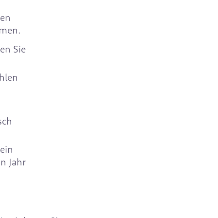
den
umen.
en Sie
ählen
sch
 ein
in Jahr