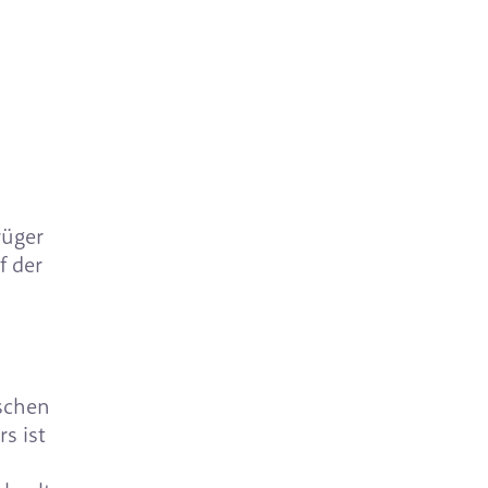
rüger
f der
ischen
s ist