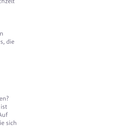
chzelt
in
s, die
en?
ist
Auf
e sich