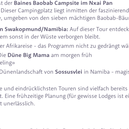
st der
Baines Baobab Campsite im Nxai Pan
 Dieser Campingplatz liegt inmitten der faszinieren
nne, umgeben von den sieben mächtigen Baobab-Bä
" in Swakopmund/Namibia:
Auf dieser Tour entdeck
nem sonst in der Wüste verborgen bleibt.
hrer Afrikareise - das Programm nicht zu gedrängt w
Die
Düne Big Mama
am morgen früh
eling»
 Dünenlandschaft von
Sossusvlei
in Namiba - magi
 und eindrücklichsten Touren sind vielfach bereits
 Eine frühzeitige Planung (für gewisse Lodges ist e
 unerlässlich.