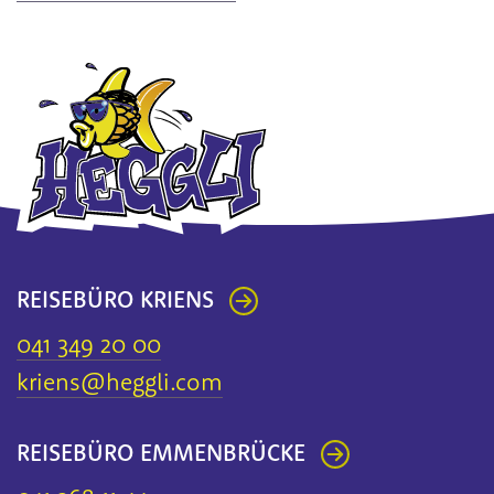
REISEBÜRO KRIENS
041 349 20 00
kriens@he
ggli.com
REISEBÜRO EMMENBRÜCKE