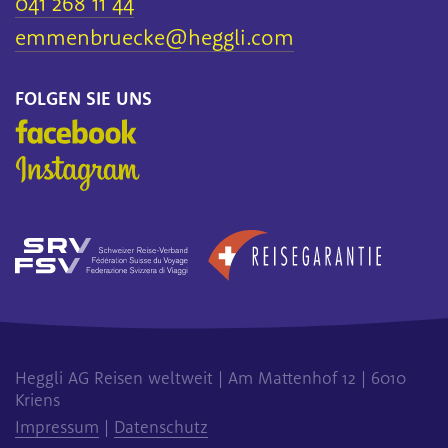
041 268 11 44
emmenbruecke
@heggli.com
FOLGEN SIE UNS
Heggli AG Reisen weltweit | Am Mattenhof 12 | 6010
Kriens
Impressum
|
Datenschutz